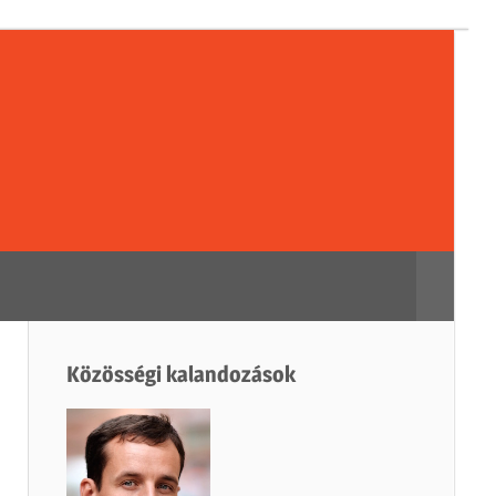
sségi
dozások
Search
Közösségi kalandozások
h