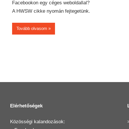
Facebookon egy céges weboldallal?
A HWSW cikke nyomán fejtegetünk.
Tovább olvasom
Elérhetőségek
Közösségi kalandozások: