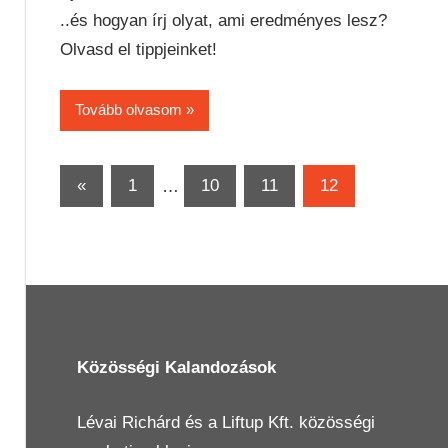
..és hogyan írj olyat, ami eredményes lesz?
Olvasd el tippjeinket!
Tovább olvasom
Bejegyzések
Previous
«
1
…
10
11
12
Posts
lapozása
Közösségi Kalandozások
Lévai Richárd
és a
Liftup Kft.
közösségi