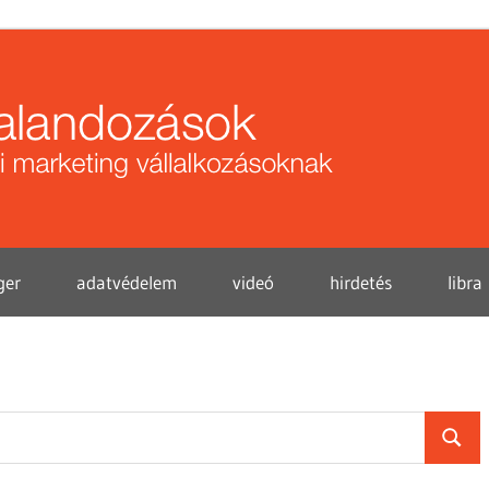
Közö
kalan
ger
adatvédelem
videó
hirdetés
libra
Searc