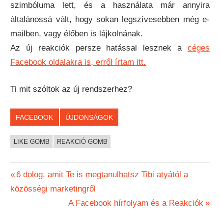
szimbóluma lett, és a használata már annyira
általánossá vált, hogy sokan legszívesebben még e-
mailben, vagy élőben is lájkolnának.
Az új reakciók persze hatással lesznek a
céges
Facebook oldalakra is, erről írtam itt.
Ti mit szóltok az új rendszerhez?
FACEBOOK
ÚJDONSÁGOK
LIKE GOMB
REAKCIÓ GOMB
Bejegyzés
Previous
6 dolog, amit Te is megtanulhatsz Tibi atyától a
Post:
közösségi marketingről
navigáció
Next
A Facebook hírfolyam és a Reakciók
Post: