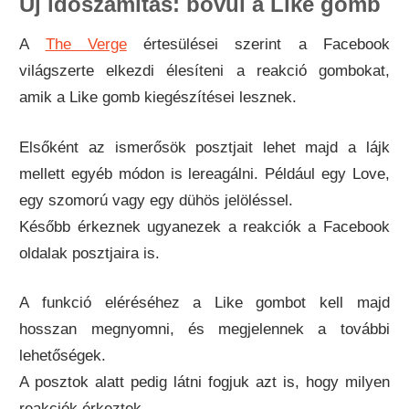
Új időszámítás: bővül a Like gomb
A
The Verge
értesülései szerint a Facebook
világszerte elkezdi élesíteni a reakció gombokat,
amik a Like gomb kiegészítései lesznek.
Elsőként az ismerősök posztjait lehet majd a lájk
mellett egyéb módon is lereagálni. Például egy Love,
egy szomorú vagy egy dühös jelöléssel.
Később érkeznek ugyanezek a reakciók a Facebook
oldalak posztjaira is.
A funkció eléréséhez a Like gombot kell majd
hosszan megnyomni, és megjelennek a további
lehetőségek.
A posztok alatt pedig látni fogjuk azt is, hogy milyen
reakciók érkeztek.